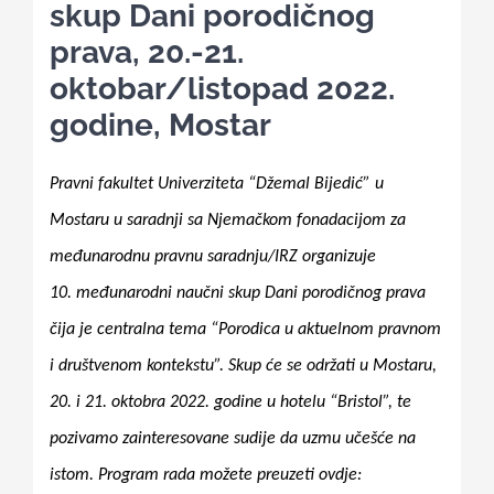
skup Dani porodičnog
prava, 20.-21.
Kalendar aktivnosti
oktobar/listopad 2022.
godine, Mostar
Edukativni materijali
Pravni fakultet Univerziteta “Džemal Bijedić” u
Publikacije
Mostaru u saradnji sa Njemačkom fonadacijom za
međunarodnu pravnu saradnju/IRZ organizuje
Projekti
10. međunarodni naučni skup Dani porodičnog prava
čija je centralna tema “Porodica u aktuelnom pravnom
Novosti
i društvenom kontekstu”. Skup će se održati u Mostaru,
20. i 21. oktobra 2022. godine u hotelu “Bristol”, te
Kontakt
pozivamo zainteresovane sudije da uzmu učešće na
istom. Program rada možete preuzeti
ovdje:
Search