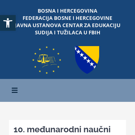
Skip
BOSNA I HERCEGOVINA
to
Open toolbar
FEDERACIJA BOSNE I HERCEGOVINE
content
JAVNA USTANOVA CENTAR ZA EDUKACIJU
SUDIJA I TUŽILACA U FBIH
Toggle
Navigation
Početna
10. međunarodni naučni
O nama