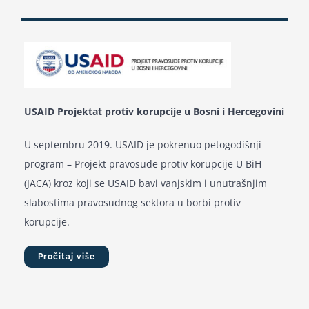
Kalendar aktivnosti
Edukativni materijali
USAID Projektat protiv korupcije u Bosni i Hercegovini
Publikacije
U septembru 2019. USAID je pokrenuo petogodišnji
program – Projekt pravosuđe protiv korupcije U BiH
Projekti
(JACA) kroz koji se USAID bavi vanjskim i unutrašnjim
slabostima pravosudnog sektora u borbi protiv
Novosti
korupcije.
Pročitaj više
Kontakt
Search