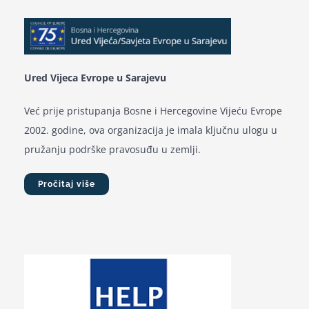
for:
Ured Vijeca Evrope u Sarajevu
Već prije pristupanja Bosne i Hercegovine Vijeću Evrope
2002. godine, ova organizacija je imala ključnu ulogu u
pružanju podrške pravosuđu u zemlji.
Pročitaj više