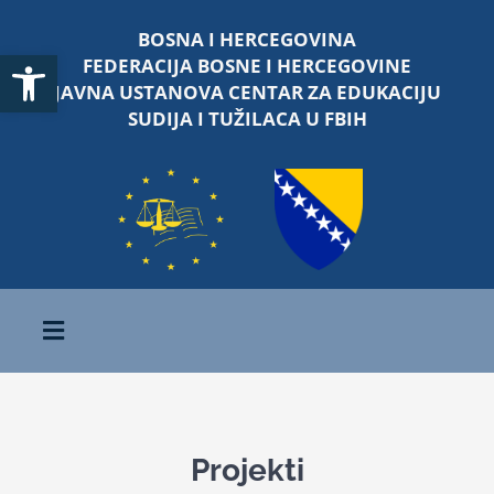
Skip
BOSNA I HERCEGOVINA
to
Open toolbar
FEDERACIJA BOSNE I HERCEGOVINE
content
JAVNA USTANOVA CENTAR ZA EDUKACIJU
SUDIJA I TUŽILACA U FBIH
Toggle
Navigation
Početna
Projekti
O nama