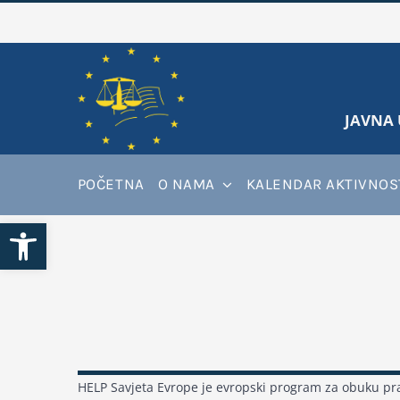
Skip
to
content
JAVNA 
POČETNA
O NAMA
KALENDAR AKTIVNOS
Open toolbar
HELP Savjeta Evrope je evropski program za obuku pra