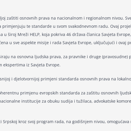
oj zaštiti osnovnih prava na nacionalnom i regionalnom nivou. Sve
da primjenjuju te standarde u svom svakodnevnom radu. Ovaj projeka
 u široj Mreži HELP, koja pokriva 46 država članica Savjeta Evrope,
ena u sve aspekte misije i rada Savjeta Evrope, uključujući i ovaj p
usiraju na osnovna ljudska prava, za pravnike i druge (pravosudne) pr
m ekspertima iz Savjeta Evrope.
nijoj i djelotvornijoj primjeni standarda osnovnih prava na lokaln
 koherentnu primjenu evropskih standarda za zaštitu osnovnih lju
nacionalne institucije za obuku sudija i tužilaca, advokatske komore 
lici Srpskoj kroz svoj program rada, na godišnjem nivou, omogućav