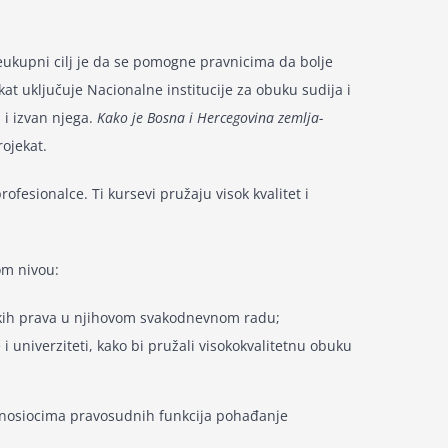
ukupni cilj je da se pomogne pravnicima da bolje
t uključuje Nacionalne institucije za obuku sudija i
 i izvan njega.
Kako je Bosna i Hercegovina zemlja-
rojekat.
ofesionalce. Ti kursevi pružaju visok kvalitet i
om nivou:
dskih prava u njihovom svakodnevnom radu;
i univerziteti, kako bi pružali visokokvalitetnu obuku
a nosiocima pravosudnih funkcija pohađanje