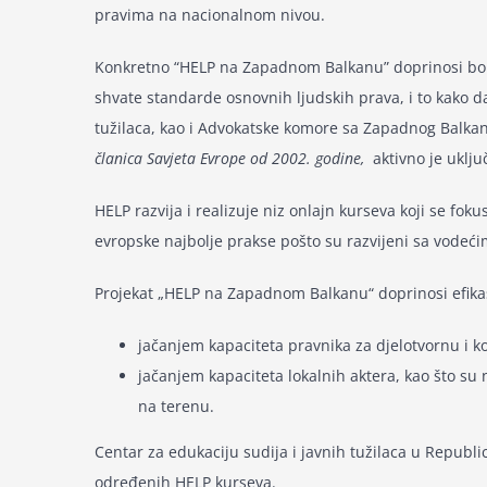
pravima na nacionalnom nivou.
Konkretno “HELP na Zapadnom Balkanu” doprinosi bolj
shvate standarde osnovnih ljudskih prava, i to kako 
tužilaca, kao i Advokatske komore sa Zapadnog Balkana
članica Savjeta Evrope od 2002. godine,
aktivno je uključ
HELP razvija i realizuje niz onlajn kurseva koji se fok
evropske najbolje prakse pošto su razvijeni sa vodeći
Projekat „HELP na Zapadnom Balkanu“ doprinosi efikas
jačanjem kapaciteta pravnika za djelotvornu i
jačanjem kapaciteta lokalnih aktera, kao što su 
na terenu.
Centar za edukaciju sudija i javnih tužilaca u Repub
određenih HELP kurseva.