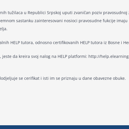
avnih tužilaca u Republici Srpskoj uputi zvaničan poziv pravosudnoj
ipremnom sastanku zainteresovani nosioci pravosudne fukcije imaju 
lja.
alnih HELP tutora, odnosno certifikovanih HELP tutora iz Bosne i He
 jeste da kreira svoj nalog na HELP platformi: http://help.elearning.e
jeljuje se cerifikat i isti im se priznaju u dane obavezne obuke.