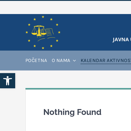
Skip
to
content
JAVNA 
POČETNA
O NAMA
KALENDAR AKTIVNOS
Open toolbar
Nothing Found