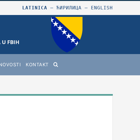
LATINICA
–
ЋИРИЛИЦА
–
ENGLISH
 U FBIH
NOVOSTI
KONTAKT