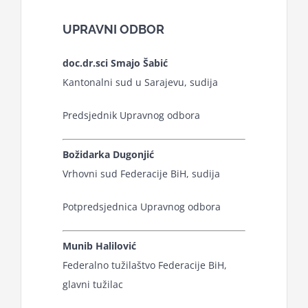
UPRAVNI ODBOR
Kalendar aktivnosti
doc.dr.sci Smajo Šabić
Kantonalni sud u Sarajevu, sudija
Edukativni materijali
Predsjednik Upravnog odbora
Publikacije
Božidarka Dugonjić
Vrhovni sud Federacije BiH, sudija
Projekti
Potpredsjednica Upravnog odbora
Novosti
Munib Halilović
Federalno tužilaštvo Federacije BiH,
Kontakt
glavni tužilac
Search