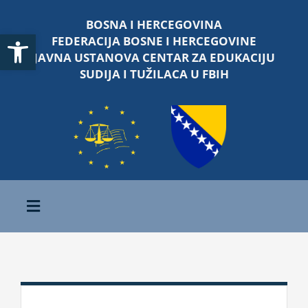
Skip
BOSNA I HERCEGOVINA
to
Open toolbar
FEDERACIJA BOSNE I HERCEGOVINE
content
JAVNA USTANOVA CENTAR ZA EDUKACIJU
SUDIJA I TUŽILACA U FBIH
Toggle
Navigation
Početna
O nama