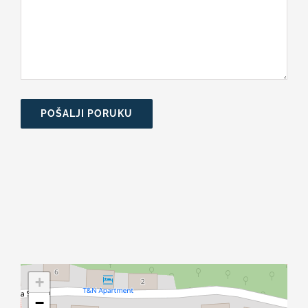
POŠALJI PORUKU
+
−