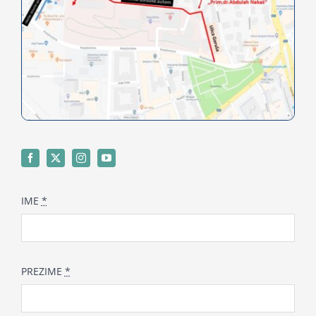
for:
IME
*
PREZIME
*