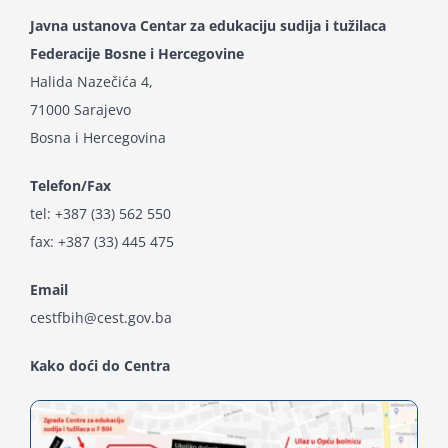
Javna ustanova Centar za edukaciju sudija i tužilaca
Federacije Bosne i Hercegovine
Kalendar aktivnosti
Halida Nazečića 4,
71000 Sarajevo
Edukativni materijali
Bosna i Hercegovina
Telefon/Fax
Publikacije
tel: +387 (33) 562 550
fax: +387 (33) 445 475
Projekti
Email
cestfbih@cest.gov.ba
Novosti
Kako doći do Centra
Kontakt
Search