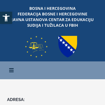
Skip
BOSNA I HERCEGOVINA
to
Open toolbar
FEDERACIJA BOSNE I HERCEGOVINE
content
JAVNA USTANOVA CENTAR ZA EDUKACIJU
SUDIJA I TUŽILACA U FBIH
Toggle
Navigation
Početna
ADRESA:
O nama