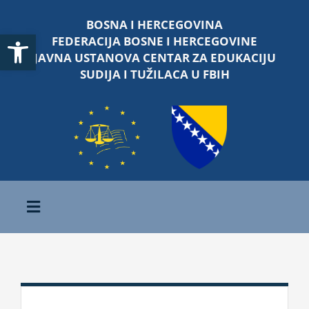
Skip
BOSNA I HERCEGOVINA
to
Open toolbar
FEDERACIJA BOSNE I HERCEGOVINE
content
JAVNA USTANOVA CENTAR ZA EDUKACIJU
SUDIJA I TUŽILACA U FBIH
Toggle
Navigation
Početna
O nama