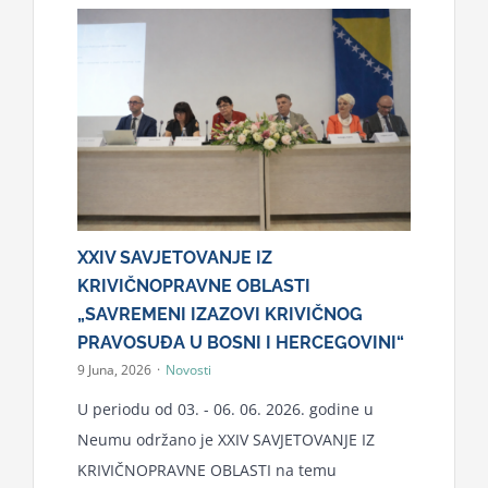
Kalendar aktivnosti
Edukativni materijali
Publikacije
XXIV SAVJETOVANJE IZ
Projekti
KRIVIČNOPRAVNE OBLASTI
„SAVREMENI IZAZOVI KRIVIČNOG
PRAVOSUĐA U BOSNI I HERCEGOVINI“
Novosti
9 Juna, 2026
·
Novosti
U periodu od 03. - 06. 06. 2026. godine u
Kontakt
Neumu održano je XXIV SAVJETOVANJE IZ
KRIVIČNOPRAVNE OBLASTI na temu
Search