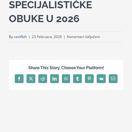
SPECIJALISTIČKE
for:
OBUKE U 2026
za
By
cestfbih
|
23 Februara, 2026
|
Komentari isključeni
PRIJAVNI
LIST
ZA
SPECIJALISTIČKE
Share This Story, Choose Your Platform!
OBUKE
U
Facebook
X
Reddit
LinkedIn
WhatsApp
Tumblr
Pinterest
Vk
Email
2026