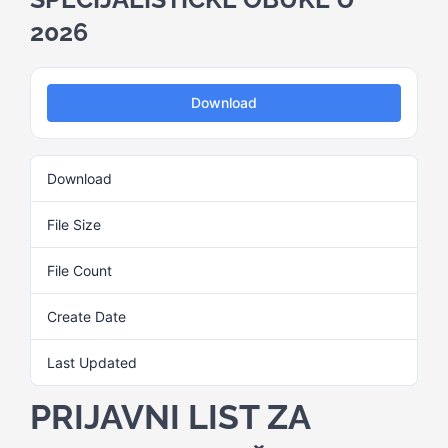
2026
Kalendar aktivnosti
Download
Edukativni materijali
Download
19
Publikacije
File Size
95.87 KB
Projekti
File Count
1
Create Date
23. Februara 2026.
Novosti
Last Updated
23. Februara 2026.
Kontakt
PRIJAVNI LIST ZA
Search