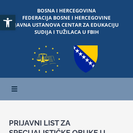
Skip
BOSNA I HERCEGOVINA
to
Open toolbar
FEDERACIJA BOSNE I HERCEGOVINE
content
JAVNA USTANOVA CENTAR ZA EDUKACIJU
SUDIJA I TUŽILACA U FBIH
Toggle
Navigation
Početna
PRIJAVNI LIST ZA
O nama
SPECIJALISTIČKE OBUKE U