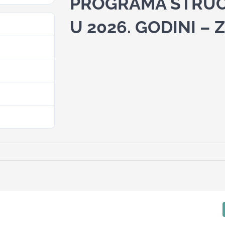
PROGRAMA STRUČ
U 2026. GODINI – 
30
94.82 KB
1
. Februara 2026.
. Februara 2026.
E
MA