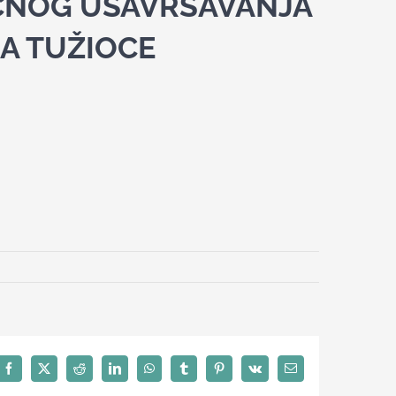
NOG USAVRŠAVANJA
ZA TUŽIOCE
Facebook
X
Reddit
LinkedIn
WhatsApp
Tumblr
Pinterest
Vk
Email