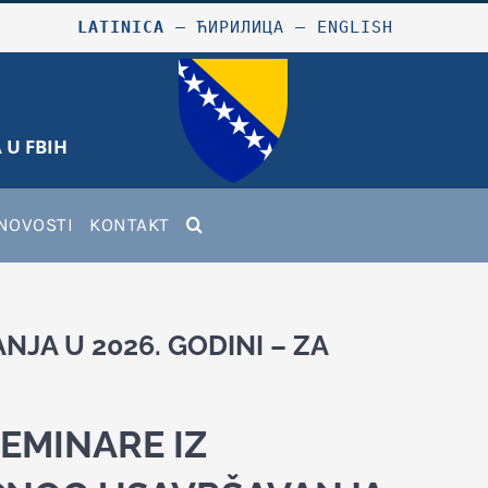
LATINICA
–
ЋИРИЛИЦА
–
ENGLISH
 U FBIH
NOVOSTI
KONTAKT
JA U 2026. GODINI – ZA
SEMINARE IZ