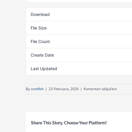
Download
File Size
File Count
Create Date
23
Last Updated
23
za
By
cestfbih
|
23 Februara, 2026
|
Komentari isključeni
PRIJAVNI
LIST
ZA
SEMINAR
Share This Story, Choose Your Platform!
IZ
PROGRA