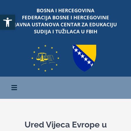
Skip
BOSNA I HERCEGOVINA
to
Open toolbar
FEDERACIJA BOSNE I HERCEGOVINE
content
JAVNA USTANOVA CENTAR ZA EDUKACIJU
SUDIJA I TUŽILACA U FBIH
Toggle
Navigation
Početna
Ured Vijeca Evrope u
O nama