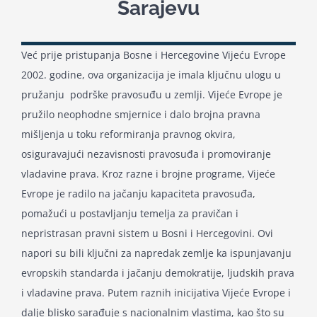
Sarajevu
Kalendar aktivnosti
Već prije pristupanja Bosne i Hercegovine Vijeću Evrope
2002. godine, ova organizacija je imala ključnu ulogu u
Edukativni materijali
pružanju podrške pravosuđu u zemlji. Vijeće Evrope je
pružilo neophodne smjernice i dalo brojna pravna
Publikacije
mišljenja u toku reformiranja pravnog okvira,
osiguravajući nezavisnosti pravosuđa i promoviranje
vladavine prava. Kroz razne i brojne programe, Vijeće
Projekti
Evrope je radilo na jačanju kapaciteta pravosuđa,
pomažući u postavljanju temelja za pravičan i
Novosti
nepristrasan pravni sistem u Bosni i Hercegovini. Ovi
napori su bili ključni za napredak zemlje ka ispunjavanju
evropskih standarda i jačanju demokratije, ljudskih prava
Kontakt
i vladavine prava. Putem raznih inicijativa Vijeće Evrope i
dalje blisko sarađuje s nacionalnim vlastima, kao što su
Search