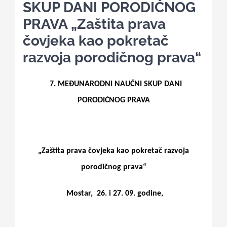
SKUP DANI PORODIČNOG
PRAVA „Zaštita prava
Kalendar aktivnosti
čovjeka kao pokretač
razvoja porodičnog prava“
Edukativni materijali
7. MEĐUNARODNI NAUČNI SKUP DANI
Publikacije
PORODIČNOG PRAVA
Projekti
„Zaštita prava čovjeka kao pokretač razvoja
Novosti
porodičnog prava“
Mostar,
26. i 27. 09. godine,
Kontakt
Search