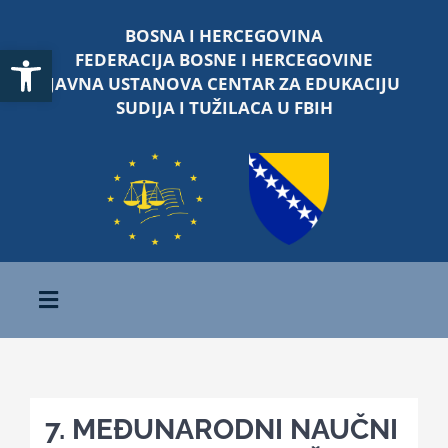
Skip
BOSNA I HERCEGOVINA
to
Open toolbar
FEDERACIJA BOSNE I HERCEGOVINE
content
JAVNA USTANOVA CENTAR ZA EDUKACIJU
SUDIJA I TUŽILACA U FBIH
Toggle
Navigation
Početna
7. MEĐUNARODNI NAUČNI
O nama