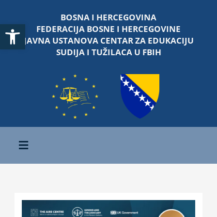
Skip
BOSNA I HERCEGOVINA
to
Open toolbar
FEDERACIJA BOSNE I HERCEGOVINE
content
JAVNA USTANOVA CENTAR ZA EDUKACIJU
SUDIJA I TUŽILACA U FBIH
Toggle
Navigation
Početna
O nama