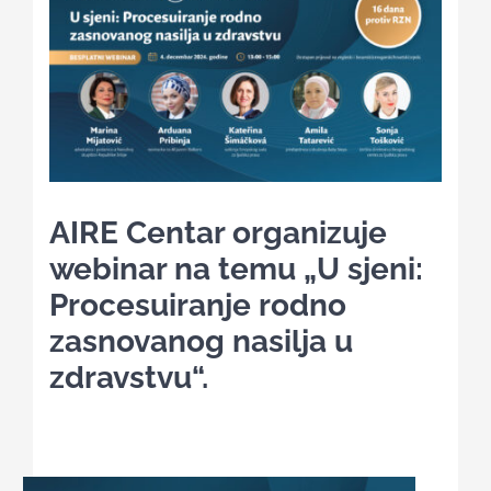
Kalendar aktivnosti
Edukativni materijali
Publikacije
AIRE Centar organizuje
webinar na temu „U sjeni:
Projekti
Procesuiranje rodno
zasnovanog nasilja u
Novosti
zdravstvu“.
Kontakt
Search