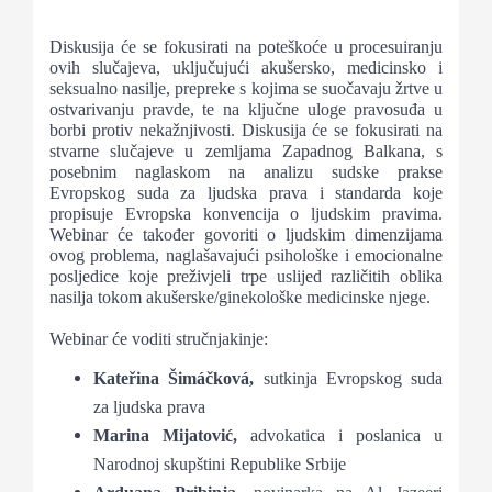
Diskusija će se fokusirati na poteškoće u procesuiranju
ovih slučajeva, uključujući akušersko, medicinsko i
seksualno nasilje, prepreke s kojima se suočavaju žrtve u
ostvarivanju pravde, te na ključne uloge pravosuđa u
borbi protiv nekažnjivosti. Diskusija će se fokusirati na
stvarne slučajeve u zemljama Zapadnog Balkana, s
posebnim naglaskom na analizu sudske prakse
Evropskog suda za ljudska prava i standarda koje
propisuje Evropska konvencija o ljudskim pravima.
Webinar će također govoriti o ljudskim dimenzijama
ovog problema, naglašavajući psihološke i emocionalne
posljedice koje preživjeli trpe uslijed različitih oblika
nasilja tokom akušerske/ginekološke medicinske njege.
Webinar će voditi stručnjakinje:
Kateřina Šimáčková,
sutkinja Evropskog suda
za ljudska prava
Marina Mijatović,
advokatica i poslanica u
Narodnoj skupštini Republike Srbije