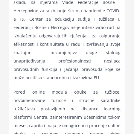
skladu sa mjerama Vlade Federacije Bosne I
for:
Hercegovine za suzbijanje širenja pandemije COVID-
a 19, Centar za edukaciju sudija i tužilaca u
Federaciji Bosne i Hercegovine je intenzivirao rad na
iznalaženju odgovarajućih rješenja za osiguranje
efikasnosti i kontinuiteta u radu i izvršavanju svoje
značajne i nezamjenjive uloge stalnog
unaprijeđivanja profesionalnosti nosilaca
pravosudnih funkcija i jačanja pravosuđa koje se
može nositi sa standardima i izazovima EU.
Pored online modula obuke za tužioce,
novoimenovane tužioce i stručne saradnike
tužilaštava postavljenih na distance learning
platformi Centra, zainteresiranim učesnicima tokom
mjeseca aprila i maja je omogućeno i praćenje online
obuka u realnom vremenu putem video