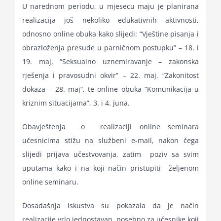
U narednom periodu, u mjesecu maju je planirana
realizacija još nekoliko edukativnih aktivnosti,
odnosno online obuka kako slijedi: “Vještine pisanja i
obrazloženja presude u parničnom postupku” – 18. i
19. maj, “Seksualno uznemiravanje – zakonska
rješenja i pravosudni okvir” – 22. maj, “Zakonitost
dokaza – 28. maj”, te online obuka “Komunikacija u
kriznim situacijama”, 3. i 4. juna.
Obavještenja o realizaciji online seminara
učesnicima stižu na službeni e-mail, nakon čega
slijedi prijava učestvovanja, zatim poziv sa svim
uputama kako i na koji način pristupiti željenom
online seminaru.
Dosadašnja iskustva su pokazala da je način
realizacije vrlo jednostavan, posebno za učesnike koji