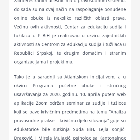
zainteresiranim učesnicima u pravosudnom sistemu,
do sada su na ovaj način na raspolaganje ponuđene
online obuke iz nekoliko različith oblasti prava.
Većinu ovih aktivnosti, Centar za edukaciju sudija i
tužilaca u F BiH je realizovao u okviru zajedničkih
aktivnosti sa Centrom za edukaciju sudija i tužilaca u
Republici Srpskoj, te drugim domaćim i stranim
organizacijama i projektima.
Tako je u saradnji sa Atlantskom inicijativom, a u
okviru Programa početne obuke i stručnog
usavršavanja za 2020. godinu, 10. aprila putem web
aplikacije Zoom održan seminar za sudije i tužioce
koji se bave krivičnim predmetima na temu “Analiza
pravosudne prakse – krivično djelo silovanja” gdje su
edukatorice bile sutkinja Suda BiH, Lejla Konjić-
Dragović, i Mirela Mujagić, psiholog sa Kantonalnog