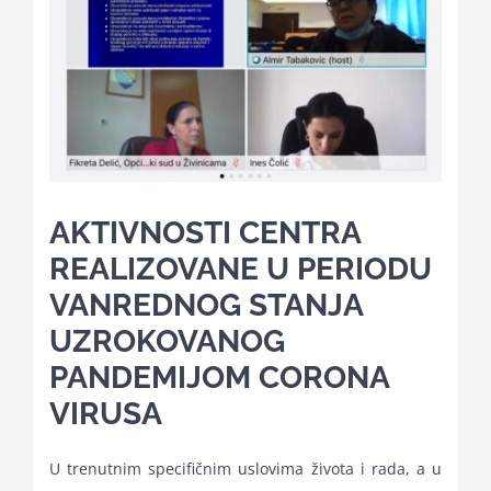
Kalendar aktivnosti
Edukativni materijali
Publikacije
AKTIVNOSTI CENTRA
REALIZOVANE U PERIODU
Projekti
VANREDNOG STANJA
UZROKOVANOG
Novosti
PANDEMIJOM CORONA
VIRUSA
Kontakt
U trenutnim specifičnim uslovima života i rada, a u
Search