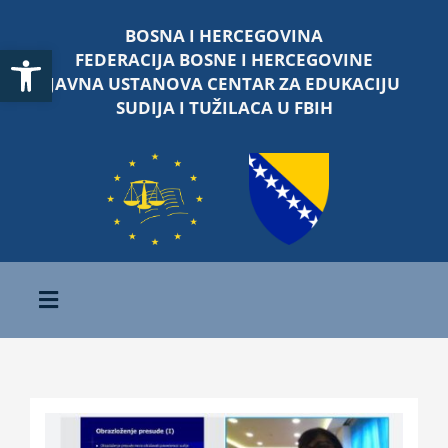
Skip
BOSNA I HERCEGOVINA
to
Open toolbar
FEDERACIJA BOSNE I HERCEGOVINE
content
JAVNA USTANOVA CENTAR ZA EDUKACIJU
SUDIJA I TUŽILACA U FBIH
Toggle
Navigation
Početna
O nama