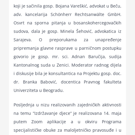
koji je sačinila gosp. Bojana Vareškić, advokat u Beču,
adv. kancelarija Schönherr Rechtsanwälte GmbH.
Osvrt na sporna pitanja u bosanskohercegovačkih
sudova, dala je gosp. Minela Šehović, advokatica iz
Sarajeva. O preporukama za unapređenje
pripremanja glavne rasprave u parničnom postupku
govorio je gosp. mr. sci. Adnan Baručija, sudija
Kantonalnog suda u Zenici. Moderator radnog dijela
i diskusije bila je konsultantica na Projektu gosp. doc.
dr. Branka Babović, docentica Pravnog fakulteta
Univerziteta u Beogradu.
Posljednja u nizu realizovanih zajedničkih aktivnosti
na temu “Izdržavanje djece“ je realizovana 14. maja
putem Zoom aplikacije a u okviru Programa
specijalističke obuke za maloljetničko pravosuđe i u