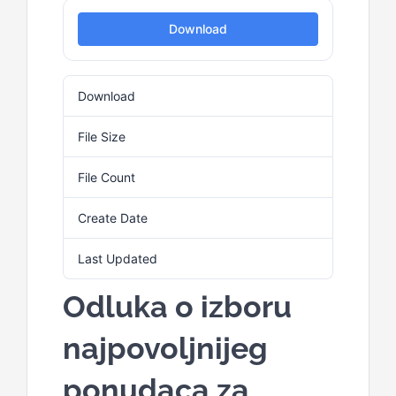
Download
Kalendar aktivnosti
Download
7
Edukativni materijali
File Size
116.09 KB
Publikacije
File Count
1
Create Date
9. Juna 2026.
Projekti
Last Updated
9. Juna 2026.
Novosti
Odluka o izboru
najpovoljnijeg
Kontakt
ponudaca za
Search