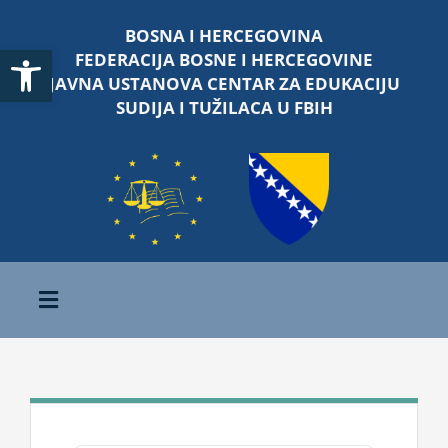
Skip
BOSNA I HERCEGOVINA
to
Open toolbar
FEDERACIJA BOSNE I HERCEGOVINE
content
JAVNA USTANOVA CENTAR ZA EDUKACIJU
SUDIJA I TUŽILACA U FBIH
Toggle
Navigation
Početna
O nama