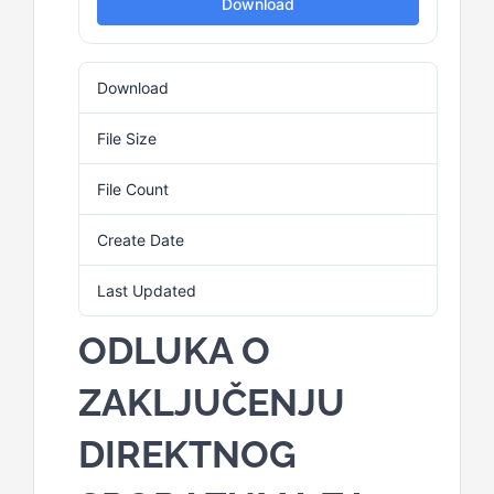
Download
Download
6
File Size
147.52 KB
File Count
1
Create Date
9. Januara 2026.
Last Updated
9. Januara 2026.
ODLUKA O
ZAKLJUČENJU
DIREKTNOG