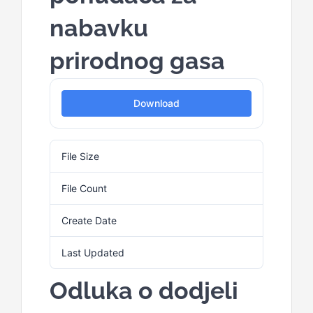
for:
nabavku
prirodnog gasa
Download
File Size
28.00 KB
File Count
1
Create Date
6. Aprila 2026.
Last Updated
6. Aprila 2026.
Odluka o dodjeli