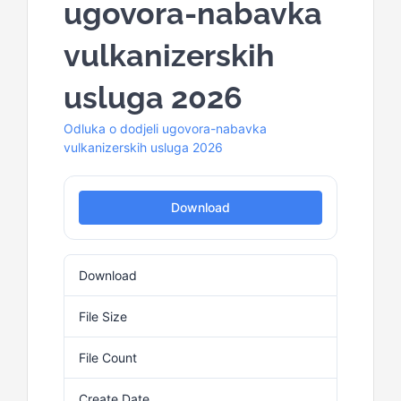
ugovora-nabavka
vulkanizerskih
usluga 2026
Odluka o dodjeli ugovora-nabavka
vulkanizerskih usluga 2026
Download
Download
12
File Size
183.34 KB
File Count
1
Create Date
1. Aprila 2026.