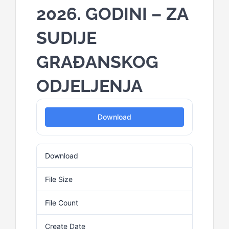
2026. GODINI – ZA
SUDIJE
GRAĐANSKOG
ODJELJENJA
Download
Download
33
File Size
96.09 KB
File Count
1
Create Date
23. Februara 2026.