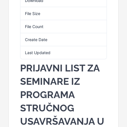
Download
16
File Size
94.80 KB
File Count
1
Create Date
23. Februara 2026.
Last Updated
23. Februara 2026.
PRIJAVNI LIST ZA
SEMINARE IZ
PROGRAMA
STRUČNOG
USAVRŠAVANJA U