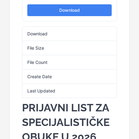
Download
Kalendar aktivnosti
Download
19
Edukativni materijali
File Size
95.87 KB
Publikacije
File Count
1
Create Date
23. Februara 2026.
Projekti
Last Updated
23. Februara 2026.
Novosti
PRIJAVNI LIST ZA
SPECIJALISTIČKE
Kontakt
OBUKE U 2026
Search