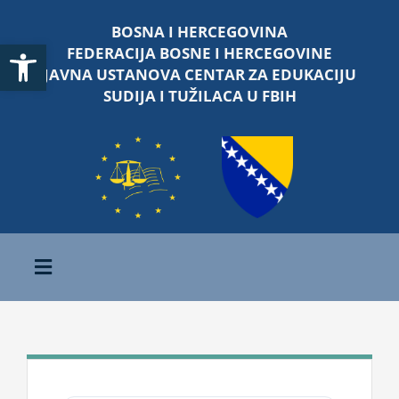
Skip
BOSNA I HERCEGOVINA
to
Open toolbar
FEDERACIJA BOSNE I HERCEGOVINE
content
JAVNA USTANOVA CENTAR ZA EDUKACIJU
SUDIJA I TUŽILACA U FBIH
Toggle
Navigation
Početna
O nama