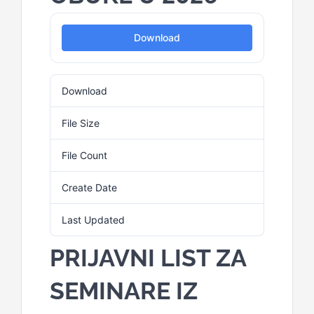
for:
Download
Download
15
File Size
94.63 KB
File Count
1
Create Date
23. Februara 2026.
Last Updated
23. Februara 2026.
PRIJAVNI LIST ZA
SEMINARE IZ