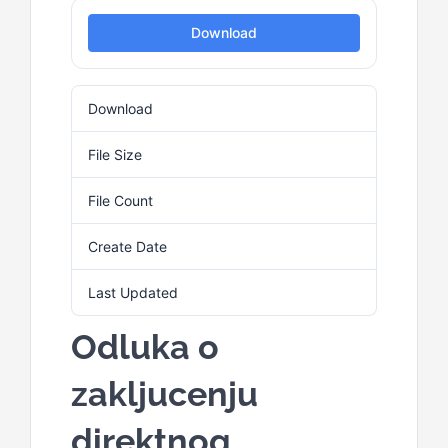
Download
Kalendar aktivnosti
Download
4
Edukativni materijali
File Size
208.24 KB
Publikacije
File Count
1
Create Date
4. Marta 2025.
Projekti
Last Updated
4. Marta 2025.
Novosti
Odluka o
zakljucenju
Kontakt
direktnog
Search