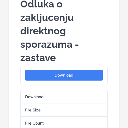
Odluka o
zakljucenju
direktnog
sporazuma -
zastave
Download
Download
2
File Size
83.02 KB
File Count
1