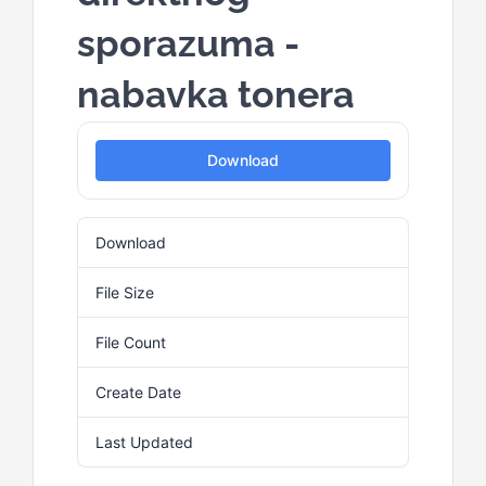
for:
sporazuma -
nabavka tonera
Download
Download
3
File Size
100.81 KB
File Count
1
Create Date
4. Marta 2025.
Last Updated
4. Marta 2025.