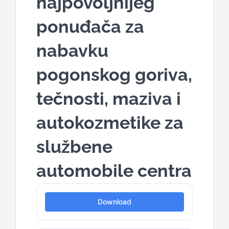
najpovoljnijeg
ponuđača za
nabavku
pogonskog goriva,
tečnosti, maziva i
autokozmetike za
službene
automobile centra
Download