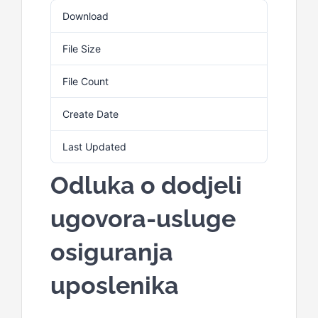
Download
2
File Size
127.21 KB
File Count
1
Create Date
4. Marta 2025.
Last Updated
4. Marta 2025.
Odluka o dodjeli
ugovora-usluge
osiguranja
uposlenika