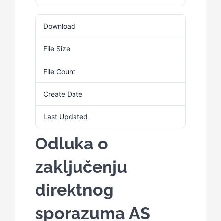
Download
3
File Size
93.21 KB
File Count
1
Create Date
4. Marta 2025.
Last Updated
4. Marta 2025.
Odluka o
zaključenju
direktnog
sporazuma AS