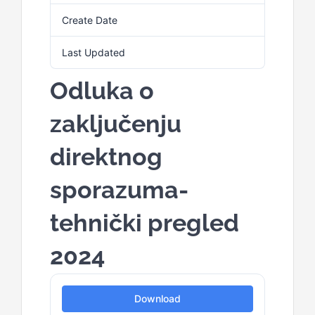
Create Date
4. Marta 2025.
Last Updated
4. Marta 2025.
Odluka o
zaključenju
direktnog
sporazuma-
tehnički pregled
2024
Download