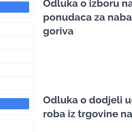
Odluka o izboru na
ponudaca za nab
goriva
8
155.33 KB
1
19. Juna 2025.
19. Juna 2025.
Odluka o dodjeli 
roba iz trgovine n
5