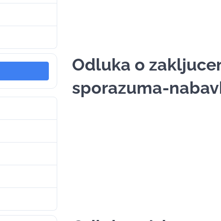
9. Januara 2026.
9. Januara 2026.
Odluka o zakljuce
sporazuma-nabavk
6
105 KB
1
. Novembra 2025.
. Novembra 2025.