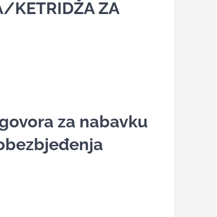
/KETRIDŽA ZA
ugovora za nabavku
obezbjeđenja