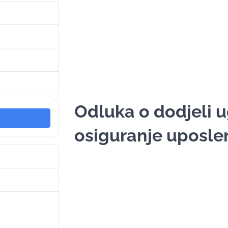
81.38 KB
1
29. Maja 2025.
29. Maja 2025.
Odluka o dodjeli 
osiguranje uposle
3
126.13 KB
1
29. Maja 2025.