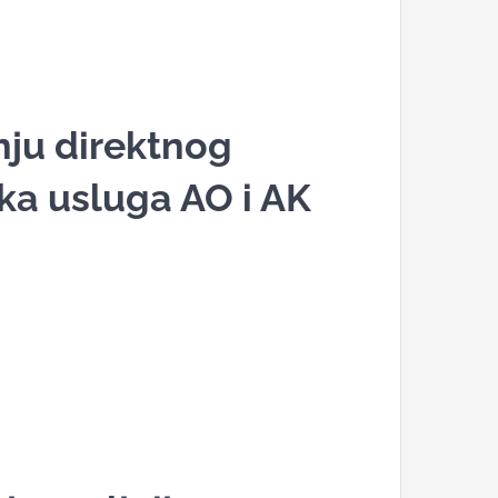
nju direktnog
a usluga AO i AK