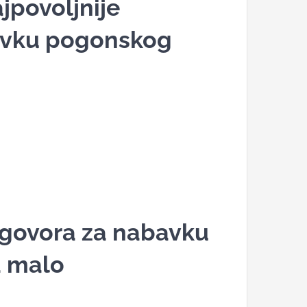
jpovoljnije
avku pogonskog
ugovora za nabavku
a malo