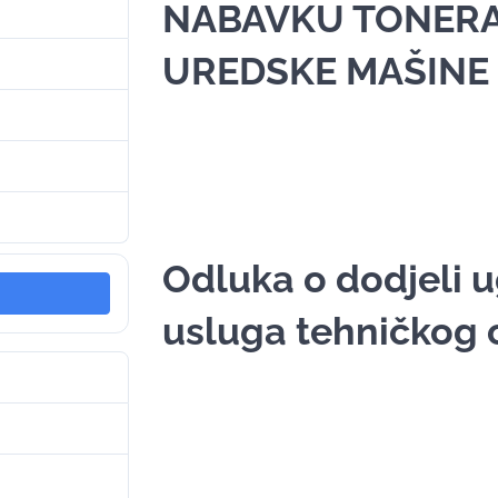
NABAVKU TONERA
6
UREDSKE MAŠINE
147.52 KB
1
9. Januara 2026.
9. Januara 2026.
Odluka o dodjeli 
usluga tehničkog 
7
166.07 KB
1