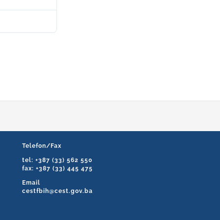
29. Maja 2025.
Telefon/Fax
tel: +387 (33) 562 550
fax: +387 (33) 445 475
Email
cestfbih@cest.gov.ba