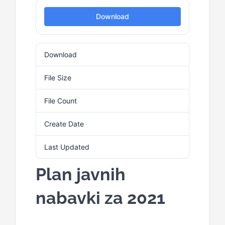
Download
Kalendar aktivnosti
Download
2
Edukativni materijali
File Size
91.30 KB
Publikacije
File Count
1
Create Date
30. Maja 2025.
Projekti
Last Updated
30. Maja 2025.
Novosti
Plan javnih
nabavki za 2021
Kontakt
Search