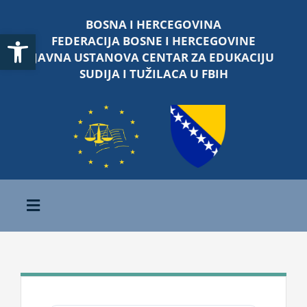
Skip
BOSNA I HERCEGOVINA
to
Open toolbar
FEDERACIJA BOSNE I HERCEGOVINE
content
JAVNA USTANOVA CENTAR ZA EDUKACIJU
SUDIJA I TUŽILACA U FBIH
Toggle
Navigation
Početna
O nama