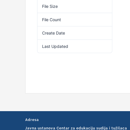
File Size
1.52 MB
File Count
1
Create Date
16. Septembra 2024.
Last Updated
16. Septembra 2024.
Adresa
Javna ustanova Centar za edukaciju sudija i tužilaca