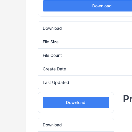
Download
Download
File Size
File Count
Create Date
16
Last Updated
16
P
Download
Download
1