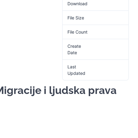
Download
1
File Size
1.63 MB
File Count
1
Create
16. Septembra 2024.
Date
Last
16. Septembra 2024.
Updated
Migracije i ljudska prava