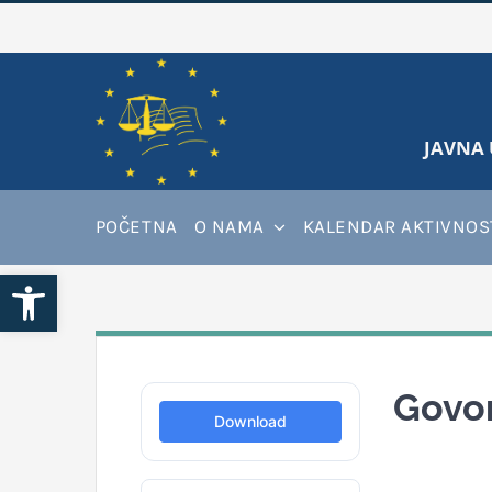
Skip
to
content
JAVNA 
POČETNA
O NAMA
KALENDAR AKTIVNOS
Open toolbar
Govor
Download