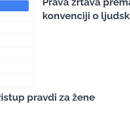
Prava žrtava prem
konvenciji o ljuds
1
1.43 MB
1
. Septembra 2024.
. Septembra 2024.
ristup pravdi za žene