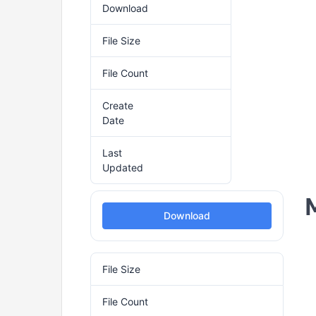
Download
1
File Size
547.77 KB
File Count
1
Create
16. Septembra 2024.
Date
Last
16. Septembra 2024.
Updated
Download
File Size
1.44 MB
File Count
1