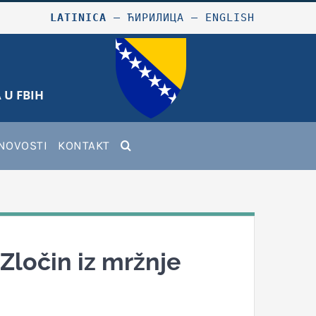
LATINICA
–
ЋИРИЛИЦА
–
ENGLISH
 U FBIH
NOVOSTI
KONTAKT
Zločin iz mržnje