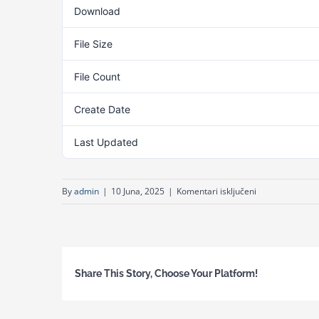
Download
File Size
File Count
Create Date
Last Updated
za
By
admin
|
10 Juna, 2025
|
Komentari isključeni
2.
godina
Modul
2
Share This Story, Choose Your Platform!
–
PRIRUČNIK
ZA