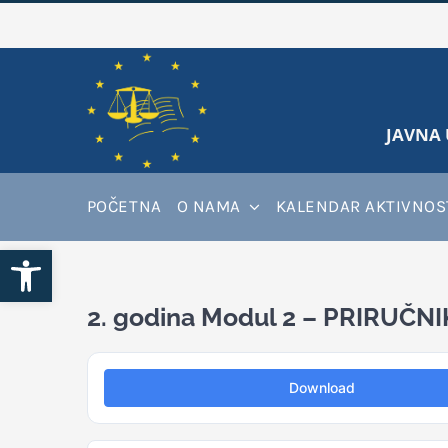
Skip
to
content
JAVNA 
POČETNA
O NAMA
KALENDAR AKTIVNOS
Open toolbar
2. godina Modul 2 – PRIRUČ
Download