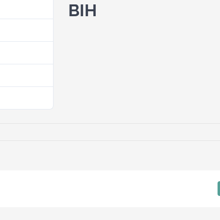
BIH
48
1.56 MB
1
10. Juna 2025.
10. Juna 2025.