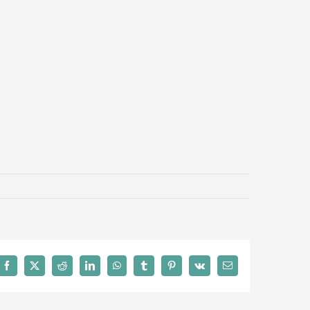
Facebook
X
Reddit
LinkedIn
WhatsApp
Tumblr
Pinterest
Vk
Email