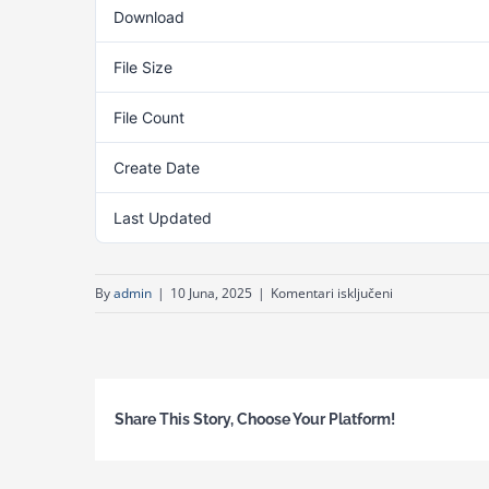
Download
File Size
File Count
Create Date
Last Updated
za
By
admin
|
10 Juna, 2025
|
Komentari isključeni
2.
godina
Modul
4
Share This Story, Choose Your Platform!
–
IZVRŠNA
I