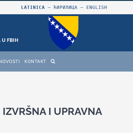
LATINICA
–
ЋИРИЛИЦА
–
ENGLISH
 U FBIH
NOVOSTI
KONTAKT
 - IZVRŠNA I UPRAVNA