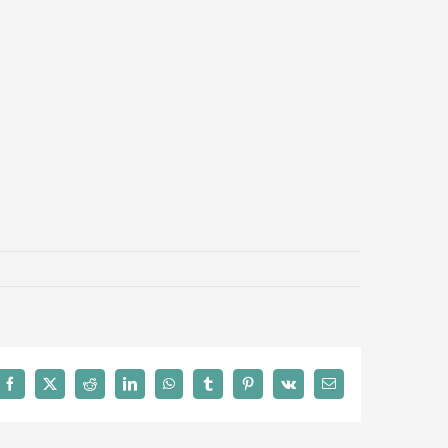
Facebook
X
Reddit
LinkedIn
WhatsApp
Tumblr
Pinterest
Vk
Email