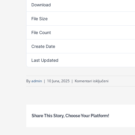
Download
File Size
File Count
Create Date
Last Updated
za
By
admin
|
10 Juna, 2025
|
Komentari isključeni
3.
godina
Modul
4
Share This Story, Choose Your Platform!
–
NOSIOCI
PRAVOSUDNE