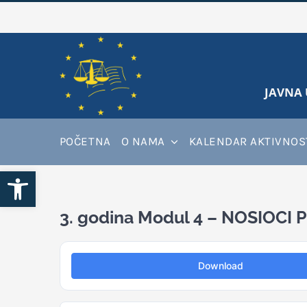
Skip
to
content
JAVNA 
POČETNA
O NAMA
KALENDAR AKTIVNOS
Open toolbar
3. godina Modul 4 – NOSIOC
Download