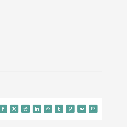
Facebook
X
Reddit
LinkedIn
WhatsApp
Tumblr
Pinterest
Vk
Email