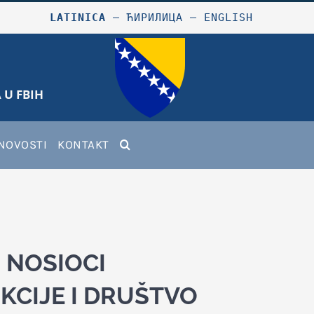
LATINICA
–
ЋИРИЛИЦА
–
ENGLISH
 U FBIH
NOVOSTI
KONTAKT
- NOSIOCI
CIJE I DRUŠTVO