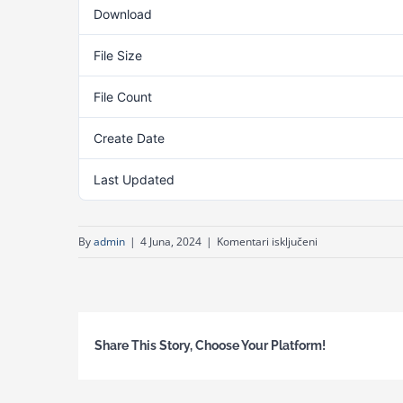
Download
File Size
File Count
Create Date
Last Updated
za
By
admin
|
4 Juna, 2024
|
Komentari isključeni
Analiza
o
korištenju
revizorskih
Share This Story, Choose Your Platform!
nalaza
u
tužilaštvima