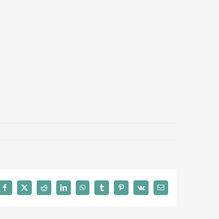
Facebook
X
Reddit
LinkedIn
WhatsApp
Tumblr
Pinterest
Vk
Email