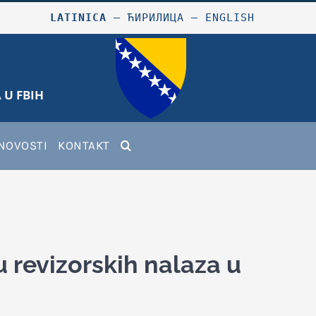
LATINICA
–
ЋИРИЛИЦА
–
ENGLISH
 U FBIH
NOVOSTI
KONTAKT
u revizorskih nalaza u