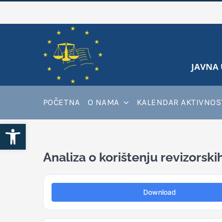
Skip
to
content
JAVNA 
POČETNA
O NAMA
KALENDAR AKTIVNOS
Open toolbar
Analiza o korištenju revizorski
Download