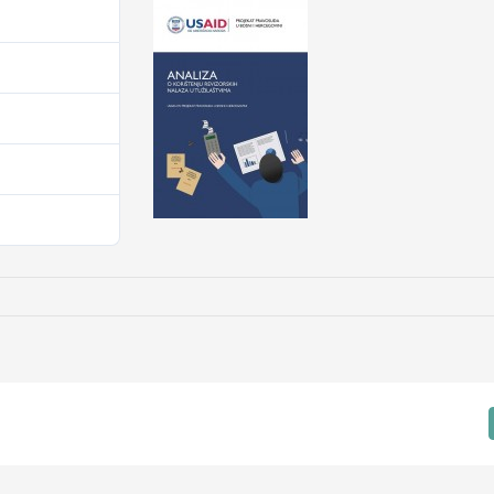
4
879.27 KB
1
4. Juna 2024.
4. Juna 2024.