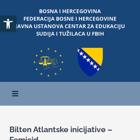
Skip
BOSNA I HERCEGOVINA
to
Open toolbar
FEDERACIJA BOSNE I HERCEGOVINE
content
JAVNA USTANOVA CENTAR ZA EDUKACIJU
SUDIJA I TUŽILACA U FBIH
Toggle
Navigation
Početna
Bilten Atlantske inicijative –
O nama
Femicid