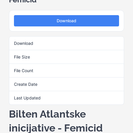
Kalendar aktivnosti
Download
Edukativni materijali
Download
1
Publikacije
File Size
1.70 MB
File Count
1
Projekti
Create Date
6. Septembra 2024.
Novosti
Last Updated
6. Septembra 2024.
Bilten Atlantske
Kontakt
inicijative - Femicid
Search