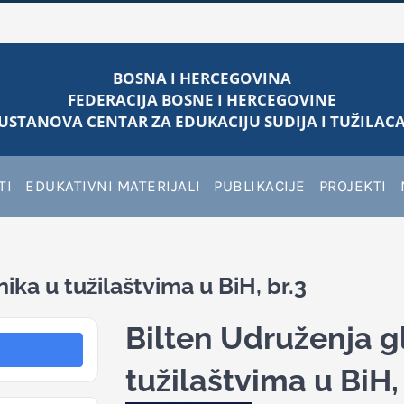
BOSNA I HERCEGOVINA
FEDERACIJA BOSNE I HERCEGOVINE
USTANOVA CENTAR ZA EDUKACIJU SUDIJA I TUŽILACA
TI
EDUKATIVNI MATERIJALI
PUBLIKACIJE
PROJEKTI
ka u tužilaštvima u BiH, br.3
Bilten Udruženja 
tužilaštvima u BiH, 