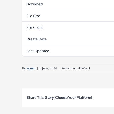
Download
File Size
File Count
Create Date
Last Updated
za
By
admin
|
3 Juna, 2024
|
Komentari isključeni
Bilten
Udruženja
glasnogovornika
u
Share This Story, Choose Your Platform!
tužilaštvima
u
BiH,