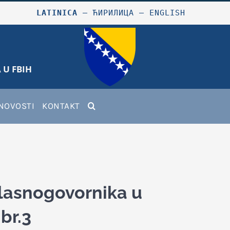
LATINICA
–
ЋИРИЛИЦА
–
ENGLISH
 U FBIH
NOVOSTI
KONTAKT
glasnogovornika u
br.3