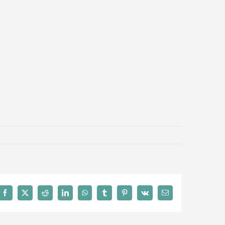
Facebook
X
Reddit
LinkedIn
WhatsApp
Tumblr
Pinterest
Vk
Email