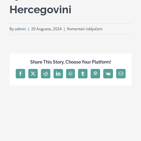
Hercegovini
for:
za
By
admin
|
20 Augusta, 2024
|
Komentari isključeni
Fenomen
trogovine
djecom
u
Share This Story, Choose Your Platform!
Bosni
i
Facebook
X
Reddit
LinkedIn
WhatsApp
Tumblr
Pinterest
Vk
Email
Hercegovini