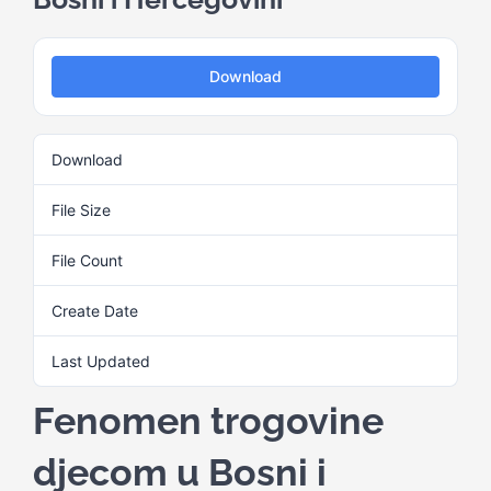
Kalendar aktivnosti
Download
Edukativni materijali
Download
4
Publikacije
File Size
2.56 MB
File Count
1
Projekti
Create Date
20. Augusta 2024.
Novosti
Last Updated
20. Augusta 2024.
Fenomen trogovine
Kontakt
djecom u Bosni i
Search