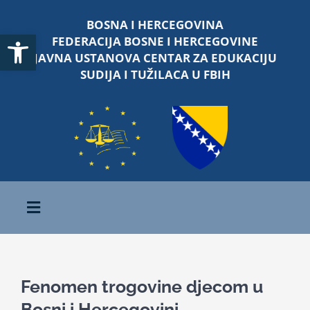
Skip
BOSNA I HERCEGOVINA
to
Open toolbar
FEDERACIJA BOSNE I HERCEGOVINE
content
JAVNA USTANOVA CENTAR ZA EDUKACIJU
SUDIJA I TUŽILACA U FBIH
Toggle
Navigation
Početna
Fenomen trogovine djecom u
O nama
Bosni i Hercegovini