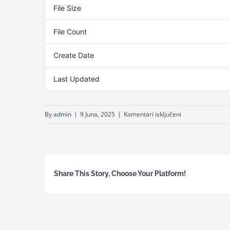
File Size
File Count
Create Date
Last Updated
za
By
admin
|
9 Juna, 2025
|
Komentari isključeni
Javni
poziv
za
hotelske
Share This Story, Choose Your Platform!
usluge
u
2019.
godini