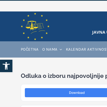
Skip
to
content
JAVNA 
POČETNA
O NAMA
KALENDAR AKTIVNOS
Open toolbar
Odluka o izboru najpovoljnij
Download