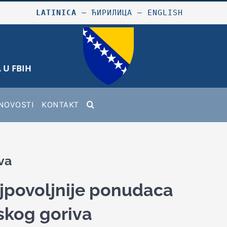
LATINICA
–
ЋИРИЛИЦА
–
ENGLISH
 U FBIH
NOVOSTI
KONTAKT
va
jpovoljnije ponudaca
skog goriva