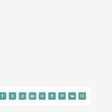
Facebook
X
Reddit
LinkedIn
WhatsApp
Tumblr
Pinterest
Vk
Email