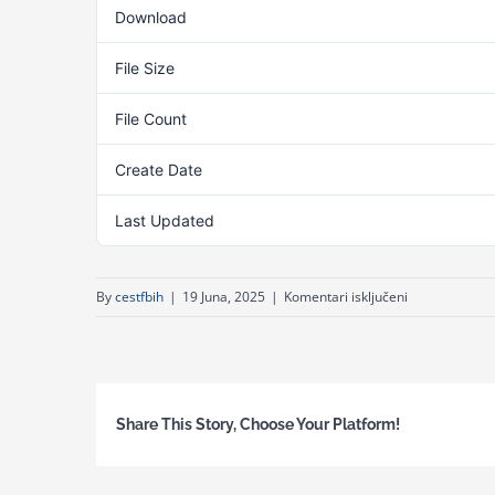
Download
File Size
File Count
Create Date
Last Updated
za
By
cestfbih
|
19 Juna, 2025
|
Komentari isključeni
Odluka
o
izboru
najpovoljnije
Share This Story, Choose Your Platform!
ponudaca
za
nabavku