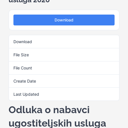
Kalendar aktivnosti
Download
Edukativni materijali
Download
2
Publikacije
File Size
29.95 KB
File Count
1
Projekti
Create Date
3. Juna 2025.
Novosti
Last Updated
3. Juna 2025.
Odluka o nabavci
Kontakt
ugostiteljskih usluga
Search