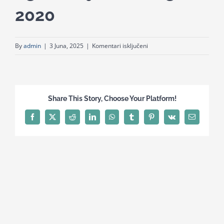
2020
for:
za
By
admin
|
3 Juna, 2025
|
Komentari isključeni
Odluka
o
nabavci
ugostiteljskih
Share This Story, Choose Your Platform!
usluga
2020
Facebook
X
Reddit
LinkedIn
WhatsApp
Tumblr
Pinterest
Vk
Email