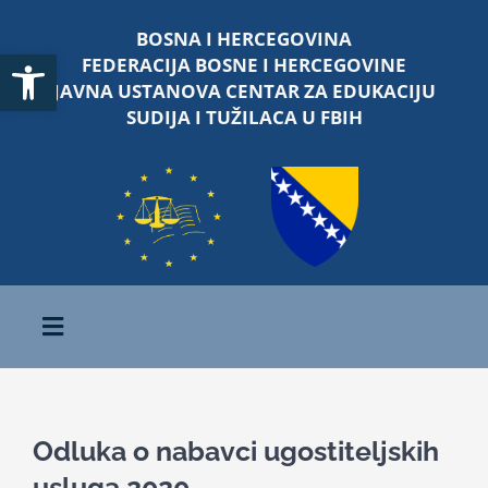
Skip
BOSNA I HERCEGOVINA
to
Open toolbar
FEDERACIJA BOSNE I HERCEGOVINE
content
JAVNA USTANOVA CENTAR ZA EDUKACIJU
SUDIJA I TUŽILACA U FBIH
Toggle
Navigation
Početna
Odluka o nabavci ugostiteljskih
O nama
usluga 2020