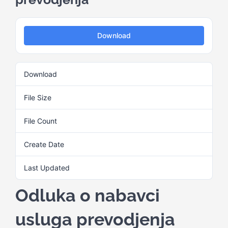
Kalendar aktivnosti
Download
Edukativni materijali
Download
2
Publikacije
File Size
27.88 KB
File Count
1
Projekti
Create Date
3. Juna 2025.
Novosti
Last Updated
3. Juna 2025.
Odluka o nabavci
Kontakt
usluga prevodjenja
Search