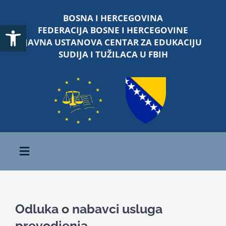
Skip
BOSNA I HERCEGOVINA
to
Open toolbar
FEDERACIJA BOSNE I HERCEGOVINE
content
JAVNA USTANOVA CENTAR ZA EDUKACIJU
SUDIJA I TUŽILACA U FBIH
Toggle
Navigation
Početna
Odluka o nabavci usluga
O nama
prevodjenja