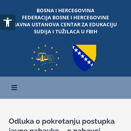
Skip
BOSNA I HERCEGOVINA
to
Open toolbar
FEDERACIJA BOSNE I HERCEGOVINE
content
JAVNA USTANOVA CENTAR ZA EDUKACIJU
SUDIJA I TUŽILACA U FBIH
Toggle
Navigation
Početna
Odluka o pokretanju postupka
O nama
javne nabavke – o nabavci