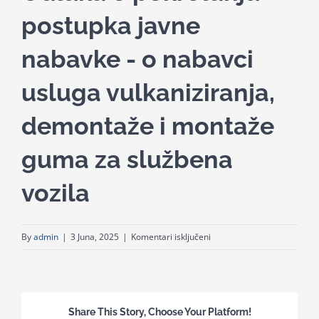
for:
postupka javne
nabavke - o nabavci
usluga vulkaniziranja,
demontaže i montaže
guma za službena
vozila
za
By
admin
|
3 Juna, 2025
|
Komentari isključeni
Odluka
o
pokretanju
postupka
Share This Story, Choose Your Platform!