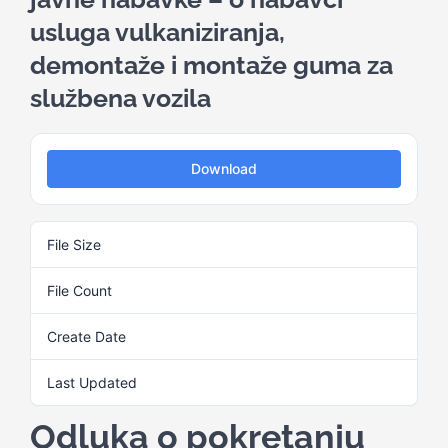
usluga vulkaniziranja,
Kalendar aktivnosti
demontaže i montaže guma za
službena vozila
Edukativni materijali
Download
Publikacije
File Size
26.19 KB
Projekti
File Count
1
Novosti
Create Date
3. Juna 2025.
Last Updated
3. Juna 2025.
Kontakt
Odluka o pokretanju
Search