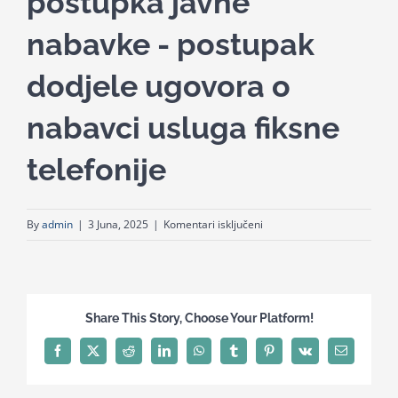
postupka javne
for:
nabavke - postupak
dodjele ugovora o
nabavci usluga fiksne
telefonije
za
By
admin
|
3 Juna, 2025
|
Komentari isključeni
Odluka
o
pokretanju
postupka
Share This Story, Choose Your Platform!
javne
nabavke
Facebook
X
Reddit
LinkedIn
WhatsApp
Tumblr
Pinterest
Vk
Email
–
postupak