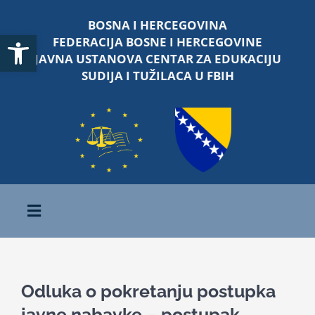
Skip
BOSNA I HERCEGOVINA
to
Open toolbar
FEDERACIJA BOSNE I HERCEGOVINE
content
JAVNA USTANOVA CENTAR ZA EDUKACIJU
SUDIJA I TUŽILACA U FBIH
Toggle
Navigation
Početna
Odluka o pokretanju postupka
O nama
javne nabavke – postupak