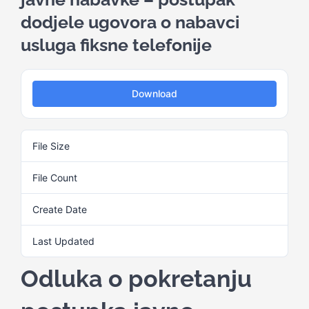
dodjele ugovora o nabavci
Kalendar aktivnosti
usluga fiksne telefonije
Edukativni materijali
Download
Publikacije
File Size
24.33 KB
Projekti
File Count
1
Create Date
3. Juna 2025.
Novosti
Last Updated
3. Juna 2025.
Kontakt
Odluka o pokretanju
Search