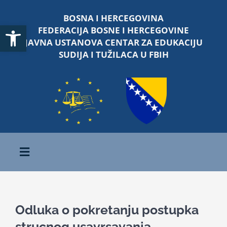
Skip
BOSNA I HERCEGOVINA
to
Open toolbar
FEDERACIJA BOSNE I HERCEGOVINE
content
JAVNA USTANOVA CENTAR ZA EDUKACIJU
SUDIJA I TUŽILACA U FBIH
Toggle
Navigation
Početna
Odluka o pokretanju postupka
O nama
strucnog usavrsavanja