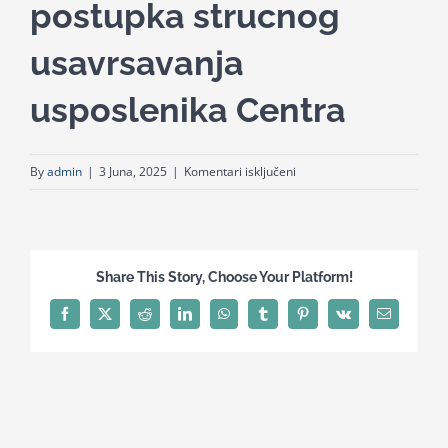
postupka strucnog
for:
usavrsavanja
usposlenika Centra
za
By
admin
|
3 Juna, 2025
|
Komentari isključeni
Odluka
o
pokretanju
postupka
Share This Story, Choose Your Platform!
strucnog
usavrsavanja
Facebook
X
Reddit
LinkedIn
WhatsApp
Tumblr
Pinterest
Vk
Email
usposlenika
Centra