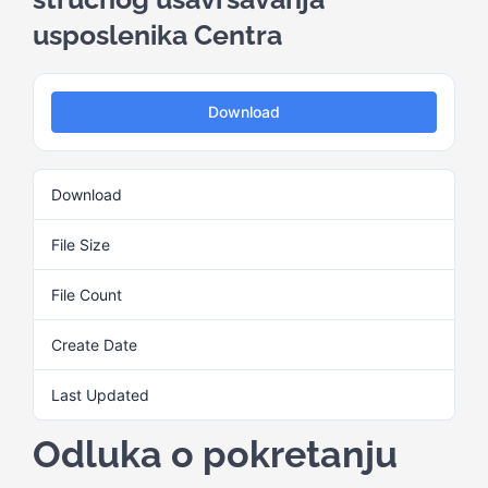
usposlenika Centra
Kalendar aktivnosti
Download
Edukativni materijali
Download
1
Publikacije
File Size
27.13 KB
Projekti
File Count
1
Create Date
3. Juna 2025.
Novosti
Last Updated
3. Juna 2025.
Kontakt
Odluka o pokretanju
Search