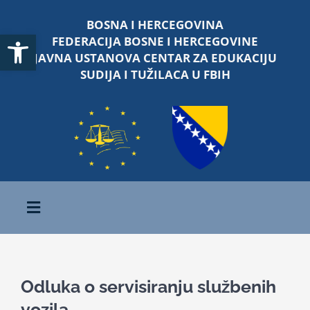
Skip
BOSNA I HERCEGOVINA
to
Open toolbar
FEDERACIJA BOSNE I HERCEGOVINE
content
JAVNA USTANOVA CENTAR ZA EDUKACIJU
SUDIJA I TUŽILACA U FBIH
Toggle
Navigation
Početna
Odluka o servisiranju službenih
O nama
vozila