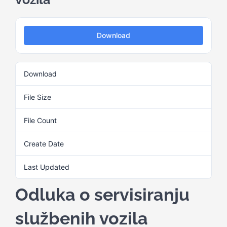
Kalendar aktivnosti
Download
Edukativni materijali
Download
2
Publikacije
File Size
31.96 KB
File Count
1
Projekti
Create Date
30. Maja 2025.
Novosti
Last Updated
30. Maja 2025.
Odluka o servisiranju
Kontakt
službenih vozila
Search