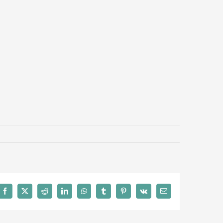
Facebook
X
Reddit
LinkedIn
WhatsApp
Tumblr
Pinterest
Vk
Email