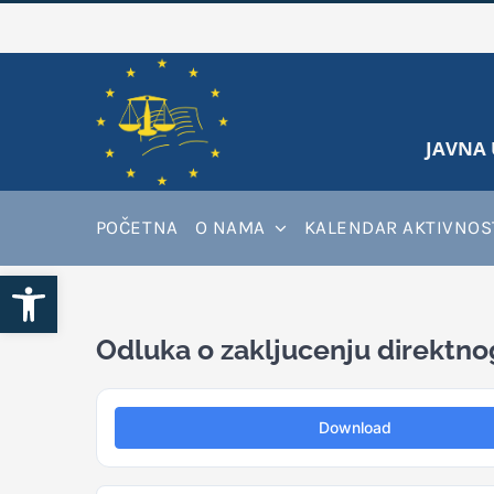
Skip
to
content
JAVNA 
POČETNA
O NAMA
KALENDAR AKTIVNOS
Open toolbar
Odluka o zakljucenju direktno
Download