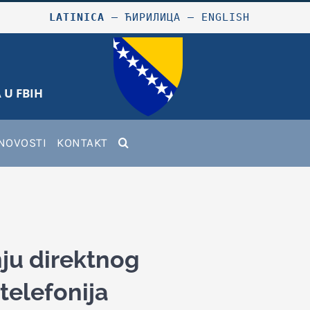
LATINICA
–
ЋИРИЛИЦА
–
ENGLISH
 U FBIH
NOVOSTI
KONTAKT
ju direktnog
telefonija