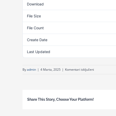
Download
File Size
File Count
Create Date
Last Updated
za
By
admin
|
4 Marta, 2025
|
Komentari isključeni
Odluka
o
zakljucenju
direktnog
Share This Story, Choose Your Platform!
spoarzuma-
fiksna
telefonija