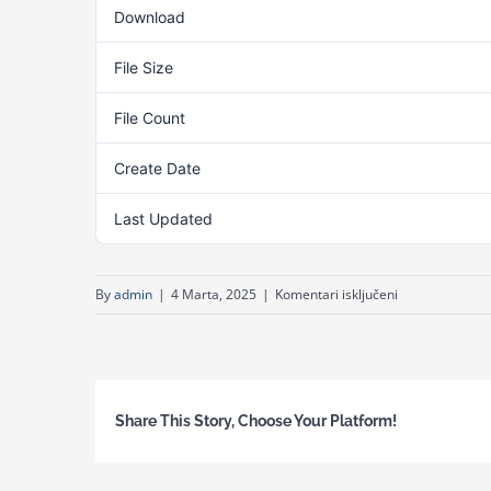
Download
File Size
File Count
Create Date
Last Updated
za
By
admin
|
4 Marta, 2025
|
Komentari isključeni
Odluka
o
zaključenju
direktnog
Share This Story, Choose Your Platform!
spoarzuma-
internet
pristup