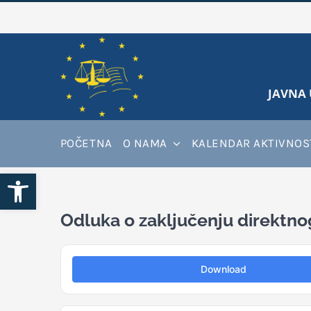
Skip
to
content
JAVNA 
POČETNA
O NAMA
KALENDAR AKTIVNOS
Open toolbar
Odluka o zaključenju direktno
Download