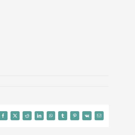
Facebook
X
Reddit
LinkedIn
WhatsApp
Tumblr
Pinterest
Vk
Email