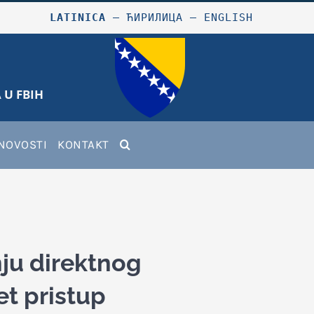
LATINICA
–
ЋИРИЛИЦА
–
ENGLISH
 U FBIH
NOVOSTI
KONTAKT
ju direktnog
t pristup