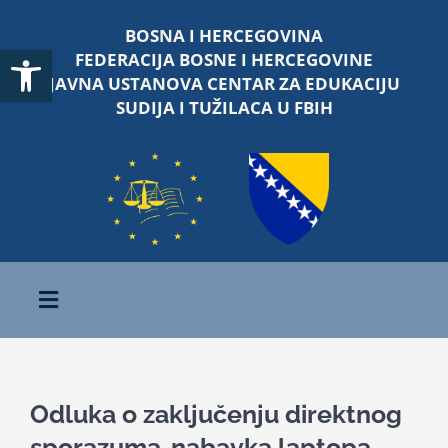
Skip
BOSNA I HERCEGOVINA
to
Open toolbar
FEDERACIJA BOSNE I HERCEGOVINE
content
JAVNA USTANOVA CENTAR ZA EDUKACIJU
SUDIJA I TUŽILACA U FBIH
Toggle
Navigation
Početna
Odluka o zaključenju direktnog
O nama
sporazuma-nabavka laptopa