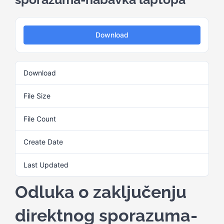
Kalendar aktivnosti
Download
Edukativni materijali
Download
2
Publikacije
File Size
42.19 KB
File Count
1
Projekti
Create Date
3. Juna 2025.
Novosti
Last Updated
3. Juna 2025.
Odluka o zaključenju
Kontakt
direktnog sporazuma-
Search