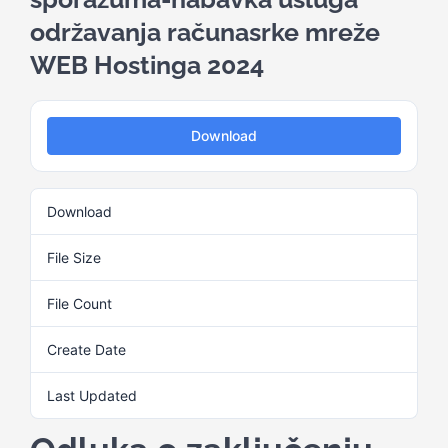
održavanja računasrke mreže
Kalendar aktivnosti
WEB Hostinga 2024
Edukativni materijali
Download
Publikacije
Download
2
Projekti
File Size
439.26 KB
File Count
1
Novosti
Create Date
4. Marta 2025.
Kontakt
Last Updated
4. Marta 2025.
Search