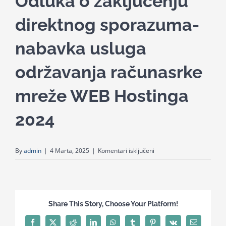
Odluka o zaključenju
for:
direktnog sporazuma-
nabavka usluga
održavanja računasrke
mreže WEB Hostinga
2024
za
By
admin
|
4 Marta, 2025
|
Komentari isključeni
Odluka
o
zaključenju
direktnog
Share This Story, Choose Your Platform!
sporazuma-
nabavka
Facebook
X
Reddit
LinkedIn
WhatsApp
Tumblr
Pinterest
Vk
Email