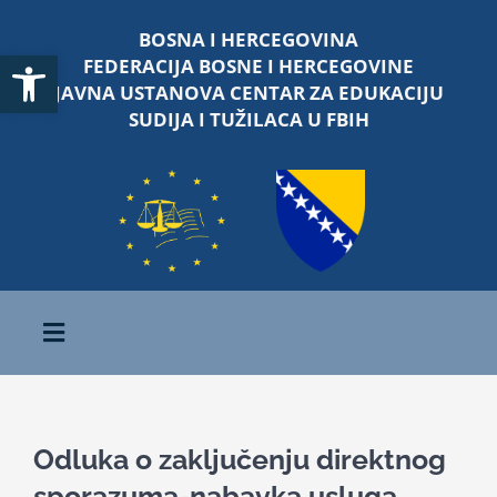
Skip
BOSNA I HERCEGOVINA
to
Open toolbar
FEDERACIJA BOSNE I HERCEGOVINE
content
JAVNA USTANOVA CENTAR ZA EDUKACIJU
SUDIJA I TUŽILACA U FBIH
Toggle
Navigation
Početna
Odluka o zaključenju direktnog
O nama
sporazuma-nabavka usluga