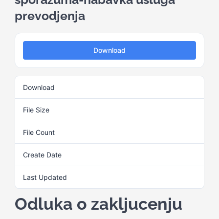
prevodjenja
Kalendar aktivnosti
Download
Edukativni materijali
Download
4
Publikacije
File Size
29.36 KB
Projekti
File Count
1
Create Date
3. Juna 2025.
Novosti
Last Updated
3. Juna 2025.
Kontakt
Odluka o zakljucenju
Search