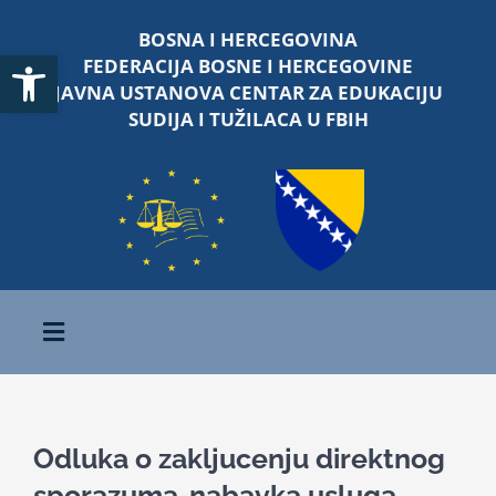
Skip
BOSNA I HERCEGOVINA
to
Open toolbar
FEDERACIJA BOSNE I HERCEGOVINE
content
JAVNA USTANOVA CENTAR ZA EDUKACIJU
SUDIJA I TUŽILACA U FBIH
Toggle
Navigation
Početna
Odluka o zakljucenju direktnog
O nama
sporazuma-nabavka usluga