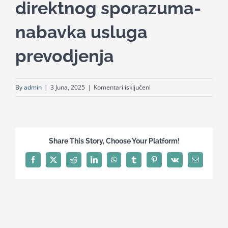
direktnog sporazuma-
for:
nabavka usluga
prevodjenja
za
By
admin
|
3 Juna, 2025
|
Komentari isključeni
Odluka
o
zakljucenju
direktnog
Share This Story, Choose Your Platform!
sporazuma-
nabavka
Facebook
X
Reddit
LinkedIn
WhatsApp
Tumblr
Pinterest
Vk
Email
usluga
prevodjenja