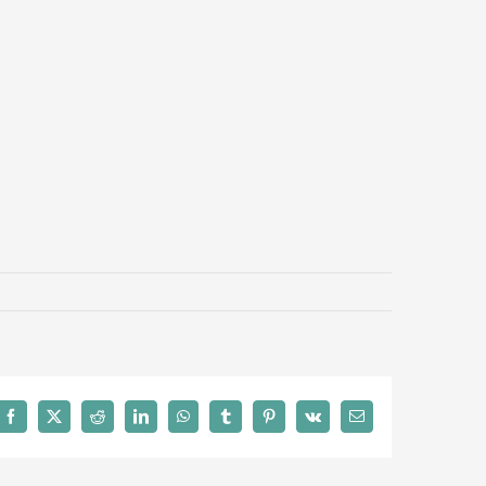
Facebook
X
Reddit
LinkedIn
WhatsApp
Tumblr
Pinterest
Vk
Email