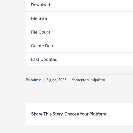
Download
File Size
File Count
Create Date
Last Updated
za
By
admin
|
3 Juna, 2025
|
Komentari isključeni
Odluka
o
zaključenju
direktnog
Share This Story, Choose Your Platform!
sporazuma-
osiguranje
uposlenika