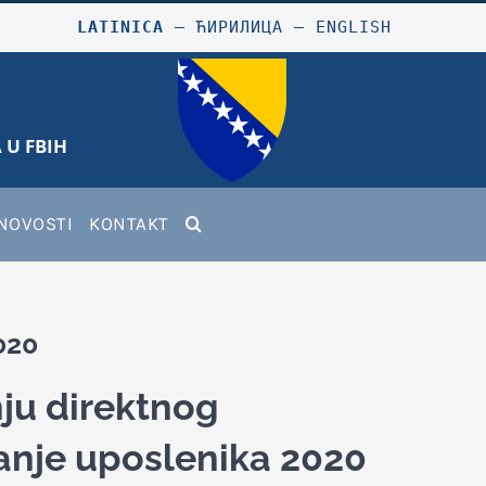
LATINICA
–
ЋИРИЛИЦА
–
ENGLISH
 U FBIH
NOVOSTI
KONTAKT
020
ju direktnog
nje uposlenika 2020