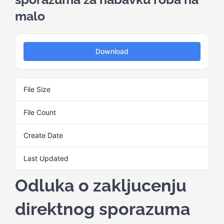
malo
Kalendar aktivnosti
Download
Edukativni materijali
File Size
31.73 KB
Publikacije
File Count
1
Projekti
Create Date
9. Juna 2025.
Last Updated
9. Juna 2025.
Novosti
Odluka o zakljucenju
Kontakt
direktnog sporazuma
Search