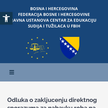
Skip
BOSNA I HERCEGOVINA
to
Open toolbar
FEDERACIJA BOSNE I HERCEGOVINE
content
JAVNA USTANOVA CENTAR ZA EDUKACIJU
SUDIJA I TUŽILACA U FBIH
Toggle
Navigation
Početna
Odluka o zakljucenju direktnog
O nama
sporazuma za nabavku roba na