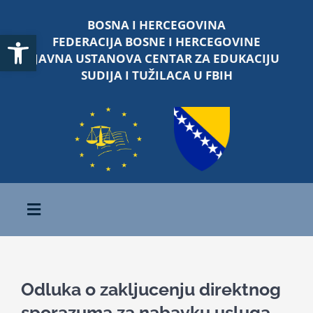
Skip
BOSNA I HERCEGOVINA
to
Open toolbar
FEDERACIJA BOSNE I HERCEGOVINE
content
JAVNA USTANOVA CENTAR ZA EDUKACIJU
SUDIJA I TUŽILACA U FBIH
Toggle
Navigation
Početna
Odluka o zakljucenju direktnog
O nama
sporazuma za nabavku usluga