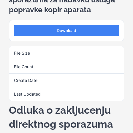
popravke kopir aparata
Kalendar aktivnosti
Download
Edukativni materijali
File Size
71.08 KB
Publikacije
File Count
1
Projekti
Create Date
3. Juna 2025.
Last Updated
3. Juna 2025.
Novosti
Odluka o zakljucenju
Kontakt
direktnog sporazuma
Search