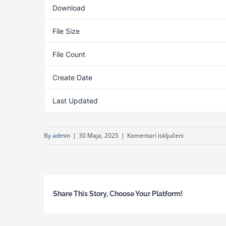
Download
File Size
File Count
Create Date
Last Updated
za
By
admin
|
30 Maja, 2025
|
Komentari isključeni
Odluka
o
zaključenju
direktnog
Share This Story, Choose Your Platform!
sporazuma
za
nabavku