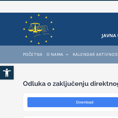
Skip
to
content
JAVNA 
POČETNA
O NAMA
KALENDAR AKTIVNOS
Open toolbar
Odluka o zaključenju direktno
Download