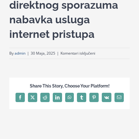
direktnog sporazuma
for:
nabavka usluga
internet pristupa
za
By
admin
|
30 Maja, 2025
|
Komentari isključeni
Odluka
o
zakljuenju
direktnog
Share This Story, Choose Your Platform!
sporazuma
nabavka
Facebook
X
Reddit
LinkedIn
WhatsApp
Tumblr
Pinterest
Vk
Email
usluga
internet
pristupa