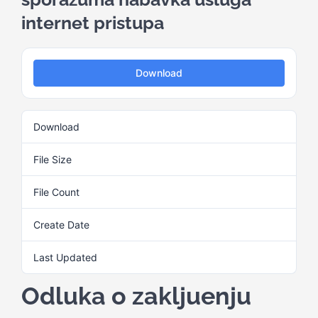
internet pristupa
Kalendar aktivnosti
Download
Edukativni materijali
Download
2
Publikacije
File Size
31.72 KB
Projekti
File Count
1
Create Date
30. Maja 2025.
Novosti
Last Updated
30. Maja 2025.
Kontakt
Odluka o zakljuenju
Search