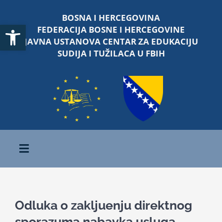
Skip
BOSNA I HERCEGOVINA
to
Open toolbar
FEDERACIJA BOSNE I HERCEGOVINE
content
JAVNA USTANOVA CENTAR ZA EDUKACIJU
SUDIJA I TUŽILACA U FBIH
Toggle
Navigation
Početna
Odluka o zakljuenju direktnog
O nama
sporazuma nabavka usluga