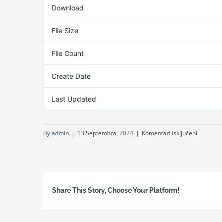
Download
File Size
File Count
Create Date
13. 
Last Updated
13. 
za
By
admin
|
13 Septembra, 2024
|
Komentari isključeni
Osnovni
principi
tumačen
Evropske
Share This Story, Choose Your Platform!
konvenci
o
ljudskim