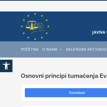
Skip
to
content
JAVNA 
POČETNA
O NAMA
KALENDAR AKTIVNOS
Open toolbar
Osnovni principi tumačenja E
Download