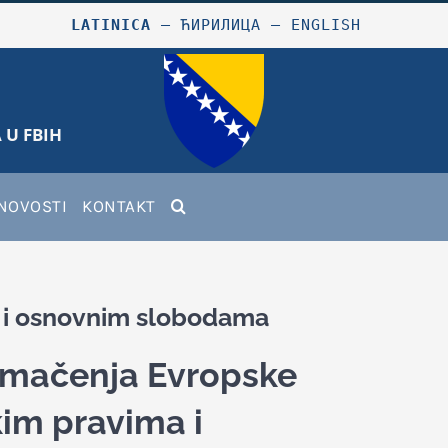
LATINICA
–
ЋИРИЛИЦА
–
ENGLISH
 U FBIH
NOVOSTI
KONTAKT
a i osnovnim slobodama
tumačenja Evropske
kim pravima i