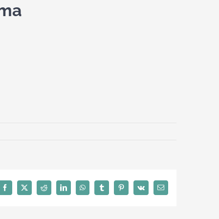
ama
Facebook
X
Reddit
LinkedIn
WhatsApp
Tumblr
Pinterest
Vk
Email