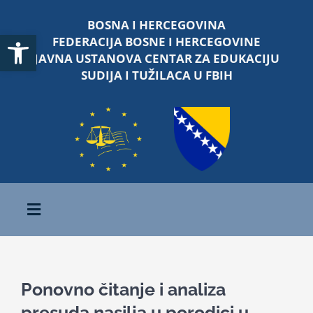
Skip
BOSNA I HERCEGOVINA
to
Open toolbar
FEDERACIJA BOSNE I HERCEGOVINE
content
JAVNA USTANOVA CENTAR ZA EDUKACIJU
SUDIJA I TUŽILACA U FBIH
Toggle
Navigation
Početna
Ponovno čitanje i analiza
O nama
presuda nasilja u porodici u