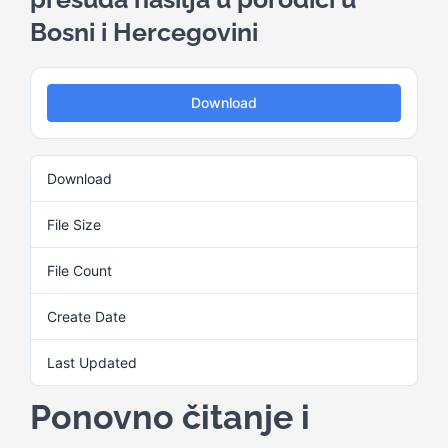
Bosni i Hercegovini
Kalendar aktivnosti
Download
Edukativni materijali
Download
2
Publikacije
File Size
789.76 KB
Projekti
File Count
1
Create Date
5. Septembra 2024.
Novosti
Last Updated
5. Septembra 2024.
Kontakt
Ponovno čitanje i
Search