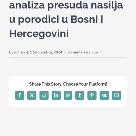
analiza presuda nasilja
for:
u porodici u Bosni i
Hercegovini
za
By
admin
|
5 Septembra, 2024
|
Komentari isključeni
Ponovno
čitanje
i
analiza
Share This Story, Choose Your Platform!
presuda
nasilja
Facebook
X
Reddit
LinkedIn
WhatsApp
Tumblr
Pinterest
Vk
Email
u
porodici
u
Bosni
i