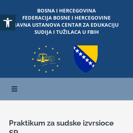
Skip
BOSNA I HERCEGOVINA
to
Open toolbar
FEDERACIJA BOSNE I HERCEGOVINE
content
JAVNA USTANOVA CENTAR ZA EDUKACIJU
SUDIJA I TUŽILACA U FBIH
Toggle
Navigation
Početna
Praktikum za sudske izvrsioce
O nama
SR