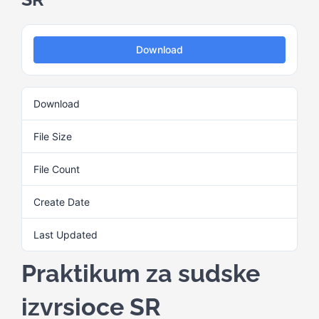
Kalendar aktivnosti
Download
Edukativni materijali
Download
1
Publikacije
File Size
635.75 KB
File Count
1
Projekti
Create Date
20. Augusta 2024.
Novosti
Last Updated
20. Augusta 2024.
Praktikum za sudske
Kontakt
izvrsioce SR
Search