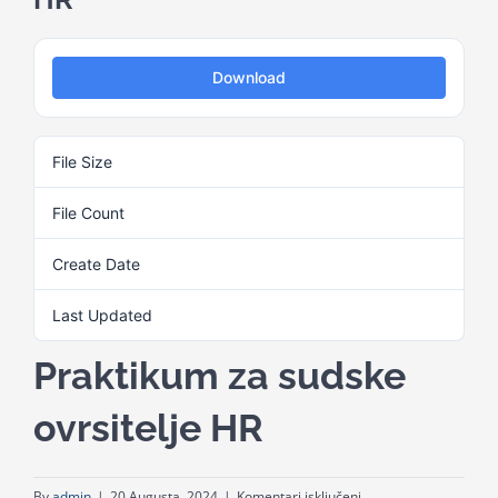
Kalendar aktivnosti
Download
Edukativni materijali
File Size
597.14 KB
Publikacije
File Count
1
Create Date
20. Augusta 2024.
Projekti
Last Updated
20. Augusta 2024.
Novosti
Praktikum za sudske
ovrsitelje HR
Kontakt
Search
za
By
admin
|
20 Augusta, 2024
|
Komentari isključeni