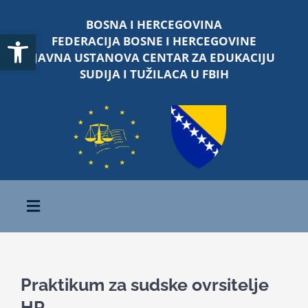
Skip
BOSNA I HERCEGOVINA
to
Open toolbar
FEDERACIJA BOSNE I HERCEGOVINE
content
JAVNA USTANOVA CENTAR ZA EDUKACIJU
SUDIJA I TUŽILACA U FBIH
Toggle
Navigation
Početna
Praktikum za sudske ovrsitelje
O nama
HR