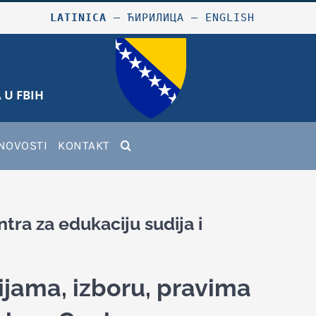
LATINICA
–
ЋИРИЛИЦА
–
ENGLISH
 U FBIH
NOVOSTI
KONTAKT
tra za edukaciju sudija i
ijama, izboru, pravima