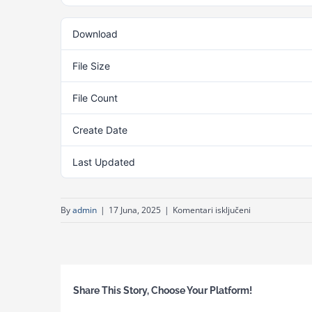
Download
File Size
File Count
Create Date
Last Updated
za
By
admin
|
17 Juna, 2025
|
Komentari isključeni
Pravilnik
o
kategorijama,
izboru,
Share This Story, Choose Your Platform!
pravima
i