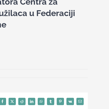
tora Centra za
užilaca u Federaciji
ne
Facebook
X
Reddit
LinkedIn
WhatsApp
Tumblr
Pinterest
Vk
Email