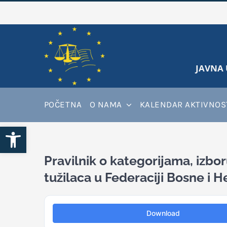
Skip
to
content
JAVNA 
POČETNA
O NAMA
KALENDAR AKTIVNOS
Open toolbar
Pravilnik o kategorijama, izbo
tužilaca u Federaciji Bosne i 
Download