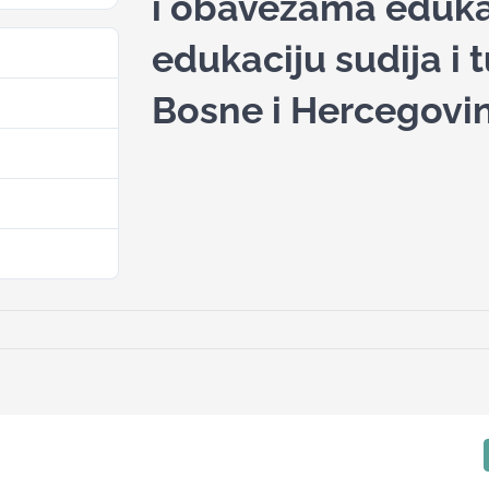
i obavezama eduka
edukaciju sudija i t
21
Bosne i Hercegovi
420.33 KB
1
17. Juna 2025.
17. Juna 2025.