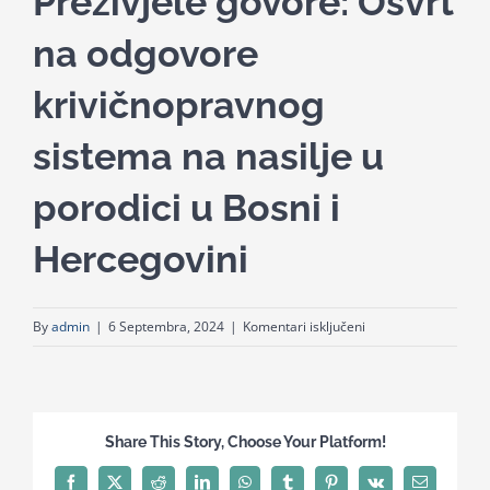
Preživjele govore: Osvrt
for:
na odgovore
krivičnopravnog
sistema na nasilje u
porodici u Bosni i
Hercegovini
za
By
admin
|
6 Septembra, 2024
|
Komentari isključeni
Preživjele
govore:
Osvrt
na
Share This Story, Choose Your Platform!
odgovore
krivičnopravnog
Facebook
X
Reddit
LinkedIn
WhatsApp
Tumblr
Pinterest
Vk
Email