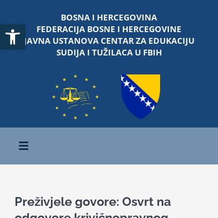
Skip
BOSNA I HERCEGOVINA
to
Open toolbar
FEDERACIJA BOSNE I HERCEGOVINE
content
JAVNA USTANOVA CENTAR ZA EDUKACIJU
SUDIJA I TUŽILACA U FBIH
Toggle
Navigation
Početna
Preživjele govore: Osvrt na
O nama
odgovore krivičnopravnog