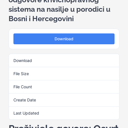
sistema na nasilje u porodici u
Kalendar aktivnosti
Bosni i Hercegovini
Edukativni materijali
Download
Publikacije
Download
1
Projekti
File Size
3.01 MB
File Count
1
Novosti
Create Date
6. Septembra 2024.
Kontakt
Last Updated
6. Septembra 2024.
Search